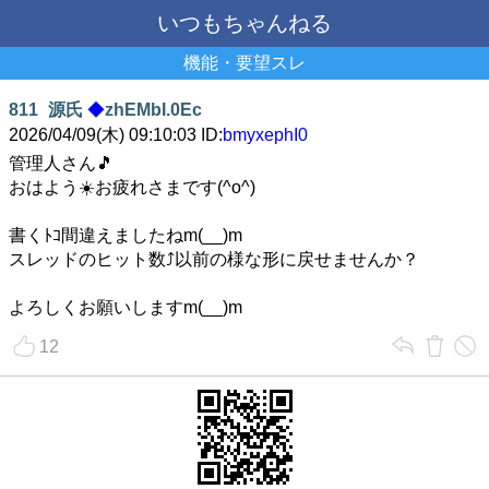
いつもちゃんねる
機能・要望スレ
811
源氏
◆
zhEMbI.0Ec
2026/04/09(木) 09:10:03 ID:
bmyxephI0
管理人さん🎵
おはよう☀️お疲れさまです(^o^)
書くﾄｺ間違えましたねm(__)m
スレッドのヒット数⤴️以前の様な形に戻せませんか？
よろしくお願いしますm(__)m
12