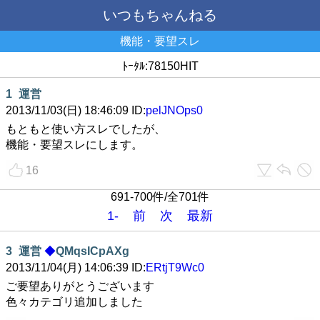
いつもちゃんねる
機能・要望スレ
ﾄｰﾀﾙ:78150HIT
1
運営
2013/11/03(日) 18:46:09 ID:
pelJNOps0
もともと使い方スレでしたが、
機能・要望スレにします。
16
691-700件/全701件
1-
前
次
最新
3
運営
◆
QMqsICpAXg
2013/11/04(月) 14:06:39 ID:
ERtjT9Wc0
ご要望ありがとうございます
色々カテゴリ追加しました