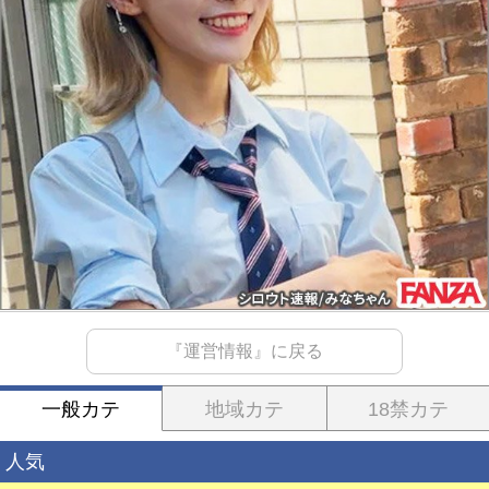
『運営情報』に戻る
一般カテ
地域カテ
18禁カテ
人気