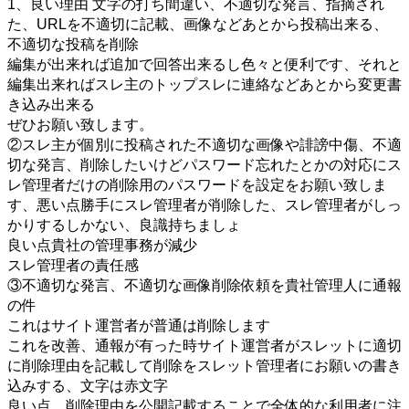
1、良い理由 文字の打ち間違い、不適切な発言、指摘され
た、URLを不適切に記載、画像などあとから投稿出来る、
不適切な投稿を削除
編集が出来れば追加で回答出来るし色々と便利です、それと
編集出来ればスレ主のトップスレに連絡などあとから変更書
き込み出来る
ぜひお願い致します。
②スレ主が個別に投稿された不適切な画像や誹謗中傷、不適
切な発言、削除したいけどパスワード忘れたとかの対応にス
レ管理者だけの削除用のパスワードを設定をお願い致しま
す、悪い点勝手にスレ管理者が削除した、スレ管理者がしっ
かりするしかない、良識持ちましょ
良い点貴社の管理事務が減少
スレ管理者の責任感
③不適切な発言、不適切な画像削除依頼を貴社管理人に通報
の件
これはサイト運営者が普通は削除します
これを改善、通報が有った時サイト運営者がスレットに適切
に削除理由を記載して削除をスレット管理者にお願いの書き
込みする、文字は赤文字
良い点、削除理由を公開記載することで全体的な利用者に注