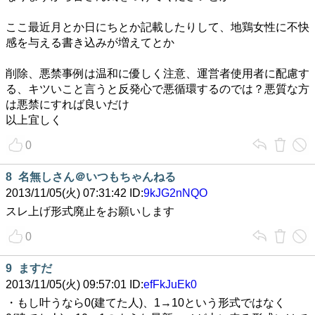
ここ最近月とか日にちとか記載したりして、地鶏女性に不快
感を与える書き込みが増えてとか
削除、悪禁事例は温和に優しく注意、運営者使用者に配慮す
る、キツいこと言うと反発心で悪循環するのでは？悪質な方
は悪禁にすれば良いだけ
以上宜しく
0
8
名無しさん＠いつもちゃんねる
2013/11/05(火) 07:31:42 ID:
9kJG2nNQO
スレ上げ形式廃止をお願いします
0
9
ますだ
2013/11/05(火) 09:57:01 ID:
efFkJuEk0
・もし叶うなら0(建てた人)、1→10という形式ではなく