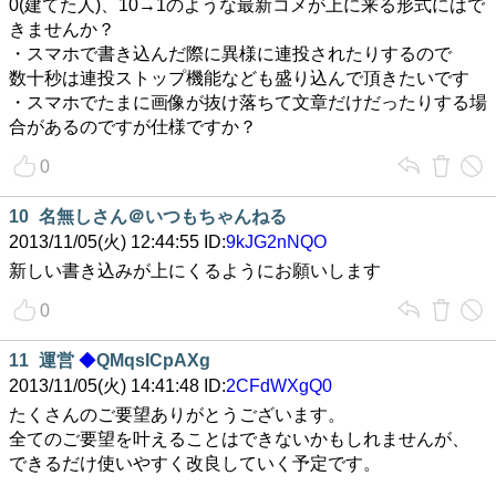
0(建てた人)、10→1のような最新コメが上に来る形式にはで
きませんか？
・スマホで書き込んだ際に異様に連投されたりするので
数十秒は連投ストップ機能なども盛り込んで頂きたいです
・スマホでたまに画像が抜け落ちて文章だけだったりする場
合があるのですが仕様ですか？
0
10
名無しさん＠いつもちゃんねる
2013/11/05(火) 12:44:55 ID:
9kJG2nNQO
新しい書き込みが上にくるようにお願いします
0
11
運営
◆
QMqsICpAXg
2013/11/05(火) 14:41:48 ID:
2CFdWXgQ0
たくさんのご要望ありがとうございます。
全てのご要望を叶えることはできないかもしれませんが、
できるだけ使いやすく改良していく予定です。